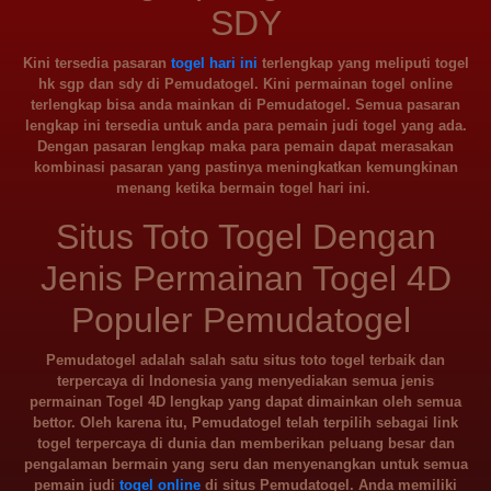
SDY
Kini tersedia pasaran
togel hari ini
terlengkap yang meliputi togel
hk sgp dan sdy di Pemudatogel. Kini permainan togel online
terlengkap bisa anda mainkan di Pemudatogel. Semua pasaran
lengkap ini tersedia untuk anda para pemain judi togel yang ada.
Dengan pasaran lengkap maka para pemain dapat merasakan
kombinasi pasaran yang pastinya meningkatkan kemungkinan
menang ketika bermain togel hari ini.
Situs Toto Togel Dengan
Jenis Permainan Togel 4D
Populer Pemudatogel
Pemudatogel adalah salah satu situs toto togel terbaik dan
terpercaya di Indonesia yang menyediakan semua jenis
permainan Togel 4D lengkap yang dapat dimainkan oleh semua
bettor. Oleh karena itu, Pemudatogel telah terpilih sebagai link
togel terpercaya di dunia dan memberikan peluang besar dan
pengalaman bermain yang seru dan menyenangkan untuk semua
pemain judi
togel online
di situs Pemudatogel. Anda memiliki