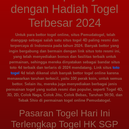
dengan Hadiah Togel
Terbesar 2024
Untuk para bettor togel online, situs Pemudatogel, telah
dianggap sebagai salah satu situs togel 4D paling resmi dan
terpercaya di Indonesia pada tahun 2024. Banyak bettor yang
ingin bergabung dan bermain dengan link situs toto resmi ini,
yang telah menyediakan bonus dan fasilitas terbaik untuk
permainan, sehingga mereka dinyatakan sebagai bandar situs
toto 4d terbaik dan terlaris di 2024 mendatang. Link situs
toto
togel
4d telah dikenal oleh banyak bettor togel online karena
menawarkan taruhan terkecil, yaitu 100 perak koin, untuk semua
bettor. Selain itu, mereka juga menyediakan berbagai jenis
permainan togel yang sudah resmi dan populer, seperti Togel 4D,
3D, 2D, Colok Naga, Colok Jitu, Colok Bebas, Taruhan 50:50, dan
Tebak Shio di permainan togel online Pemudatogel.
Pasaran Togel Hari Ini
Terlengkap Togel HK SGP